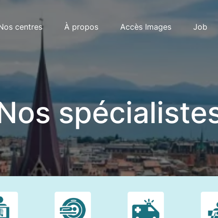
Nos centres
À propos
Accès Images
Job
Télécharger
Télécharger
Remplir en
Remplir en
Nos spécialiste
Télécha
ligne
ligne
Remplir
ligne