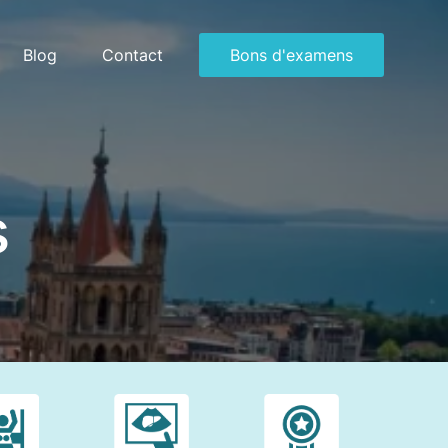
Blog
Contact
Bons d'examens
Télécharger
Télécharger
Remplir en
Remplir en
s
rger
ligne
ligne
 en