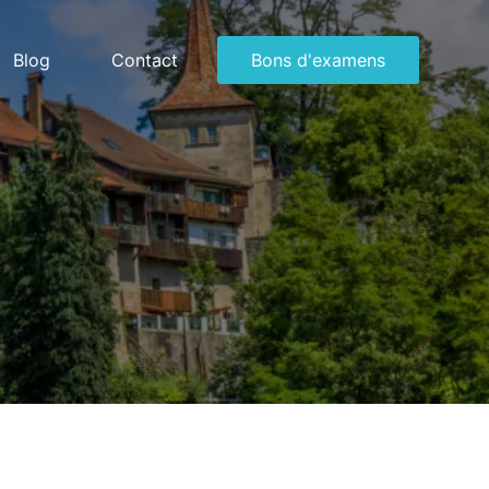
Blog
Contact
Bons d'examens
Télécharger
Télécharger
Remplir en
Remplir en
rger
ligne
ligne
 en