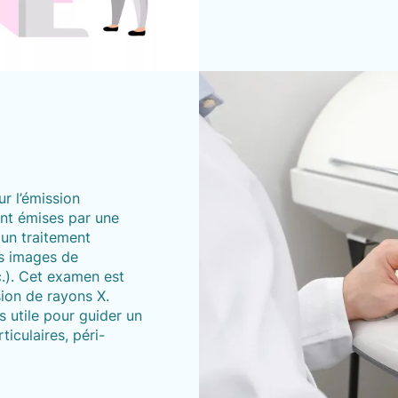
r l’émission
ont émises par une
 un traitement
es images de
c.). Cet examen est
sion de rayons X.
 utile pour guider un
ticulaires, péri-