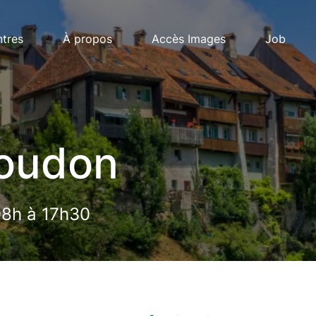
ntres
À propos
Accès Images
Job
Télécharger
Télécharger
Remplir en
Remplir en
Moudon
Télécha
ligne
ligne
Remplir
ligne
08h à 17h30